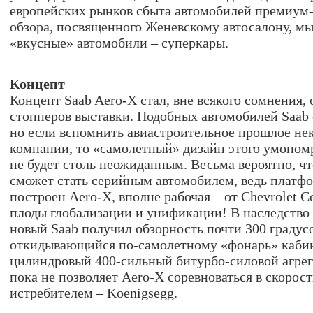
европейских рынков сбыта автомобилей премиум-
обзора, посвященного Женевскому автосалону, м
«вкусные» автомобили – суперкары.
Концепт
Концепт Sааb Aero-X стал, вне всякого сомнения,
стопперов выставки. Подобных автомобилей Saab 
но если вспомнить авиастроительное прошлое не
компании, то «самолетный» дизайн этого умопом
не будет столь неожиданным. Весьма вероятно, чт
сможет стать серийным автомобилем, ведь платфо
построен Aero-X, вполне рабочая – от Chevrolet Co
плоды глобализации и унификации! В наследство 
новый Saab получил обзорность почти 300 градусо
откидывающийся по-самолетному «фонарь» кабин
цилиндровый 400-сильный битурбо-силовой агрега
пока не позволяет Aero-X соревноваться в скорос
истребителем – Koenigsegg.