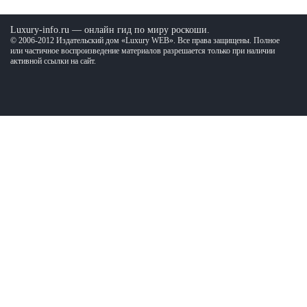
Luxury-info.ru — онлайн гид по миру роскоши.
© 2006-2012 Издательский дом «Luxury WEB». Все права защищены. Полное
или частичное воспроизведение материалов разрешается только при наличии
активной ссылки на сайт.