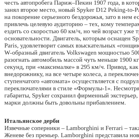
честь автопробега Париж–Пекин 1907 года, в кото
занял второе место, новый Spyker D12 Peking-to-P
на покорение серьезного бездорожья, зато в нем е
привлечь целевую аудиторию – тех, кому темпера
ездить со скоростью 60 км/ч, но чей возраст уже 
основательности. Двигатель, которым оснащен Spy
Paris, удовлетворит самых взыскательных «гонщи
W-образный двигатель Volkswagen мощностью 500
разогнать автомобиль массой чуть меньше 1900 кг 
секунд, при «максималке» в 295 км/ч. Привод, ка
внедорожнику, на все четыре колеса, а переключе
ступенчатого «автомата» осуществляется с подру
переключателями в стиле «Формулы-1». Несмотр
габариты, Spyker сохранил фирменный экстерьер,
марки должны быть довольны прибавлением.
Итальянское дерби
Извечные соперники – Lamborghini и Ferrari – та
Женеве без премьер. Lamborghini представила но