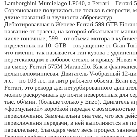
Lamborghini Murcielago LP640, а Ferrari – Ferrari 
Соревнование получилось не только в скорости, м
длине названий и звучности аббревиатур.
Дебютировавшая в Женеве Ferrari 599 GTB Fioran
название от трассы, на которой обкатывают маши
числе гоночные; 599 – от объема мотора в кубиче
поделенных на 10; GTB – сокращение от Gran Turi
что именно так называется тип кузова с удлинен
перетекающим в лобовое стекло и крышу. Новая 
на смену Ferrari 575M Maranello. Как и флагманска
цельноалюминиевая. Двигатель V-образный 12-ц
л.с. – по 103 л.с. на литр рабочего объема. Если 
Ferrari, это рекорд для нетурбированного двигател
можно раскручивать до почти невероятных для се
тыс. об/мин. (больше только у Enzo). Двигатель аг
«формульной» коробкой передач с возможностью 
переключения. Замечательна она тем, что все дей
переключения передачи, в ней выполняются не по
параллельно, благодаря чему весь процесс занима
Режимы работы трансмиссии, как и подвески, за