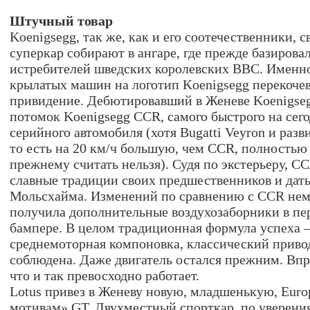
Штучный товар
Koenigsegg, так же, как и его соотечественники, с
суперкар собирают в ангаре, где прежде базирова
истребителей шведских королевских ВВС. Именн
крылатых машин на логотип Koenigsegg перекоч
привидение. Дебютировавший в Женеве Koenigse
потомок Koenigsegg CCR, самого быстрого на сег
серийного автомобиля (хотя Bugatti Veyron и разви
то есть на 20 км/ч большую, чем CCR, полностью
прежнему считать нельзя). Судя по экстерьеру, 
славные традиции своих предшественников и дать
Мольсхайма. Изменений по сравнению с CCR нем
получила дополнительные воздухозаборники в пе
бампере. В целом традиционная формула успеха 
среднемоторная компоновка, классический привод
соблюдена. Даже двигатель остался прежним. Впро
что и так превосходно работает.
Lotus привез в Женеву новую, младшенькую, Euro
мотивам» GT. Двухместный спорткар, по уверени