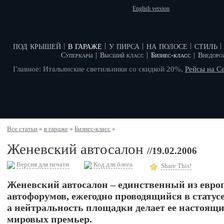
English version
под крышей
в гараже
у пирса
на полосе
стиль
|
|
|
|
|
Суперкары
|
Высший класс
|
Бизнес-класс
|
Внедоро
Главное: Итальянские светильники со скидкой 20%,
Рейсы на С
Все статьи
»
в гараже
»
Бизнес-класс
»
Женевский автосалон
//19.02.2006
Версия для печати
Код для блога
Share This!
Женевский автосалон – единственный из евро
автофорумов, ежегодно проводящийся в статус
а нейтральность площадки делает ее настоящ
мировых премьер.