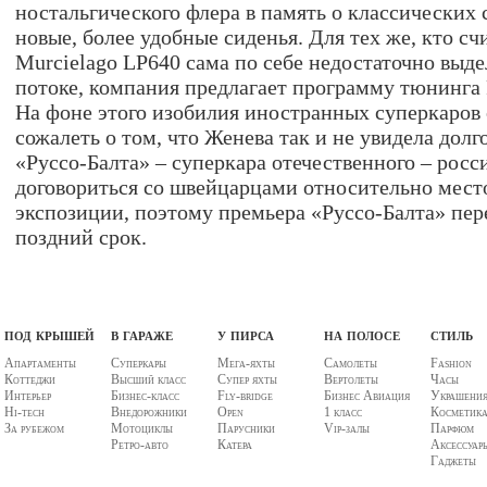
ностальгического флера в память о классических 
новые, более удобные сиденья. Для тех же, кто сч
Murcielago LP640 сама по себе недостаточно выде
потоке, компания предлагает программу тюнинга P
На фоне этого изобилия иностранных суперкаров
сожалеть о том, что Женева так и не увидела до
«Руссо-Балта» – суперкара отечественного – росс
договориться со швейцарцами относительно мес
экспозиции, поэтому премьера «Руссо-Балта» пер
поздний срок.
под крышей
в гараже
у пирса
на полосе
стиль
Апартаменты
Суперкары
Мега-яхты
Самолеты
Fashion
Коттеджи
Высший класс
Супер яхты
Вертолеты
Часы
Интерьер
Бизнес-класс
Fly-bridge
Бизнес Авиация
Украшени
Hi-tech
Внедорожники
Open
1 класс
Косметик
За рубежом
Мотоциклы
Парусники
Vip-залы
Парфюм
Ретро-авто
Катера
Аксессуар
Гаджеты