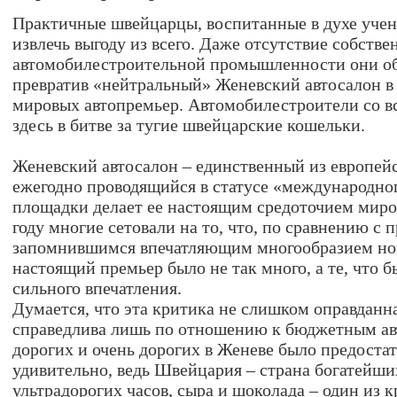
Практичные швейцарцы, воспитанные в духе учен
извлечь выгоду из всего. Даже отсутствие собстве
автомобилестроительной промышленности они обр
превратив «нейтральный» Женевский автосалон в
мировых автопремьер. Автомобилестроители со вс
здесь в битве за тугие швейцарские кошельки.
Женевский автосалон – единственный из европей
ежегодно проводящийся в статусе «международног
площадки делает ее настоящим средоточием миро
году многие сетовали на то, что, по сравнению с
запомнившимся впечатляющим многообразием нов
настоящий премьер было не так много, а те, что 
сильного впечатления.
Думается, что эта критика не слишком оправданна,
справедлива лишь по отношению к бюджетным а
дорогих и очень дорогих в Женеве было предостат
удивительно, ведь Швейцария – страна богатейши
ультрадорогих часов, сыра и шоколада – один из