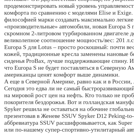
продемонстрировать новый уровень управляемост
комфорта по сравнению с моделями Elise и Exige.
философией марки создавать максимально легкие
«производительные» автомобили, новая Europa S 
скромном 2-литровом турбированном двигателе 
великолепное соотношение мощность/вес: 201 л.с.
Europa S для Lotus – просто роскошный: почти ве
кожей, традиционные кресла заменены нановые 
сиденья ProBax, лучше поддерживающие спину. И
что Europa S не будет поставляться в Северную А
американцы ценят комфорт выше динамики.
А еще в Северной Америке, равно как и в России
Сегодня это едва ли не самый быстроразвивающий
на мировой рост цен на нефть. Кто только не проб
покорителя бездорожья. Вот и голландская мануф
Spyker решила не оставаться на обочине глобальн
презентовав в Женеве SSUV Spyker D12 Peking-to-
аббревиатура SSUV расшифровывается, как Super Sp
или по-нашему супер-спортивно-утилитарный ав