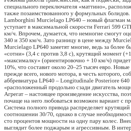
специального переключателя «маттино», располож
также позаимствованного у формульных болидов.
Lamborghini Murcielago LP640 – новый флагман ма
уступает в максимальной скорости Ferrari 599 GT
км/ч. Впрочем, думается, что немногие смогут о
340 и 350 км/ч. Зато разницу в цене между Murci
Murcielago LP640 заметят многие, ведь за более б
«сотни» (3,4 с против 3,8 с), крутящий момент (
«максималку» (ориентировочно + 10 км/ч) придет
10%, что составит около 20–25 тысяч евро. Новые 
прежде всего, нового мотора, в честь которого, со
аббревиатура LP640 – Longitudinale Posteriore 640
«расположенный продольно сзади двигатель мощно
Агрегат – настоящее произведение искусства, по
почаще на него любоваться возможен вариант с п
Система полного привода распределяет крутящий
соотношении 30/70, однако в случае необходимос
сто процентов мощности на одну пару колес. Вне
выглядит более поджарым и агрессивным. В интер