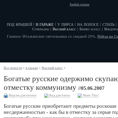
English version
под крышей
в гараже
у пирса
на полосе
стиль
|
|
|
|
|
Суперкары
|
Высший класс
|
Бизнес-класс
|
Внедоро
Главное: Итальянские светильники со скидкой 20%,
Рейсы на С
Все новости
»
в гараже
»
Высший класс
»
Богатые русские одержимо скупаю
отместку коммунизму
//05.06.2007
Версия для печати
Код для блога
Share This!
Богатые русские приобретают предметы роскоши 
несдержанностью - как бы в отместку за серые го