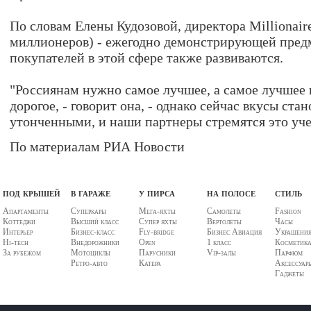
По словам Елены Кудозовой, директора Millionaire
миллионеров) - ежегодно демонстрирующей пред
покупателей в этой сфере также развиваются.
"Россиянам нужно самое лучшее, а самое лучшее 
дорогое, - говорит она, - однако сейчас вкусы стан
утонченными, и наши партнеры стремятся это уче
По материалам РИА Новости
под крышей
в гараже
у пирса
на полосе
стиль
Апартаменты
Суперкары
Мега-яхты
Самолеты
Fashion
Коттеджи
Высший класс
Супер яхты
Вертолеты
Часы
Интерьер
Бизнес-класс
Fly-bridge
Бизнес Авиация
Украшени
Hi-tech
Внедорожники
Open
1 класс
Косметик
За рубежом
Мотоциклы
Парусники
Vip-залы
Парфюм
Ретро-авто
Катера
Аксессуар
Гаджеты