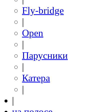
Fly-bridge
|
Open
|
Парусники
|
Катера
|
|
на полосе