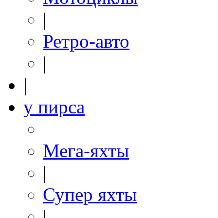
|
Ретро-авто
|
|
у пирса
Мега-яхты
|
Супер яхты
|