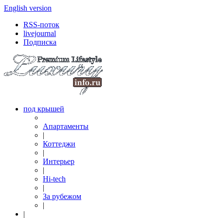
English version
RSS-поток
livejournal
Подписка
под крышей
Апартаменты
|
Коттеджи
|
Интерьер
|
Hi-tech
|
За рубежом
|
|