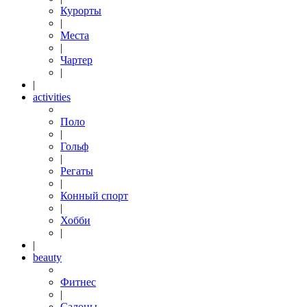
Курорты
|
Места
|
Чартер
|
|
activities
Поло
|
Гольф
|
Регаты
|
Конный спорт
|
Хобби
|
|
beauty
Фитнес
|
Салоны