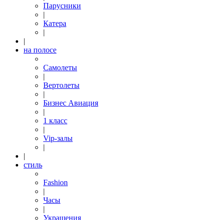
Парусники
|
Катера
|
|
на полосе
Самолеты
|
Вертолеты
|
Бизнес Авиация
|
1 класс
|
Vip-залы
|
|
стиль
Fashion
|
Часы
|
Украшения