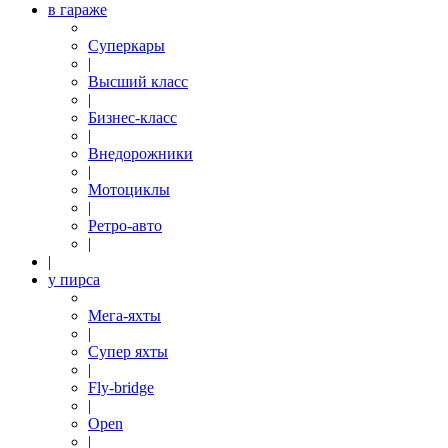
в гараже
Суперкары
|
Высший класс
|
Бизнес-класс
|
Внедорожники
|
Мотоциклы
|
Ретро-авто
|
|
у пирса
Мега-яхты
|
Супер яхты
|
Fly-bridge
|
Open
|