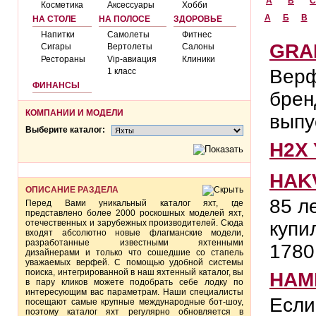
A
B
C
Косметика
Аксессуары
Хобби
А
Б
В
НА СТОЛЕ
НА ПОЛОСЕ
ЗДОРОВЬЕ
Напитки
Самолеты
Фитнес
GRA
Сигары
Вертолеты
Салоны
Рестораны
Vip-авиация
Клиники
Верф
1 класс
ФИНАНСЫ
брен
КОМПАНИИ И МОДЕЛИ
выпу
Выберите каталог:
H2X
HAK
ОПИСАНИЕ РАЗДЕЛА
85 л
Перед Вами уникальный каталог яхт, где
представлено более 2000 роскошных моделей яхт,
отечественных и зарубежных производителей. Сюда
купи
входят абсолютно новые флагманские модели,
разработанные известными яхтенными
1780 
дизайнерами и только что сошедшие со стапель
уважаемых верфей. С помощью удобной системы
поиска, интегрированной в наш яхтенный каталог, вы
HAM
в пару кликов можете подобрать себе лодку по
интересующим вас параметрам. Наши специалисты
Если
посещают самые крупные международные бот-шоу,
поэтому каталог яхт регулярно обновляется в