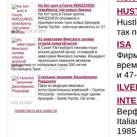
На бот-шоу в Генуе INRIZZARDI
HUS
приобрела три новых бренда
На бот-шоу в Генуе группа
INRIZZARDI объявила о
Hust
приобретении трех новых брендов:
Santa Yachts - элитные мегаяхты от 27
так 
до 50…
// 24.10.2007
Из акватории Финского залива
ISA
угнали дорогой катер
В Санкт-Петербурге неизвестные
угнали дорогой катер, стоявший в
Фирм
акватории Финского залива. Инцидент
произошел накануне вечером
врем
неподалеку от побережья парка 300-летия
Петербурга.Трое…
// 23.10.2007
и 47
Стальное решение Джанфранко
Риццарди
ILV
Одна из ведущих мировых
яхтостроительных компаний – Группа
Inrizzardy - пополнилась еще одним
INT
брэндом – Santa Yachts. Об этом…
// 02.10.2007
Верф
посмотреть все новости
Ital
1985 