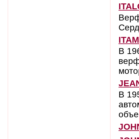
ITA
Верф
Серд
ITA
В 19
верф
мото
JEA
В 19
авто
объе
JOH