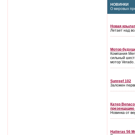
НОВИНКИ
О мировых пр
Новая крылат
Летает над во
Мотор будущ
Компания Mer
сильный шест
мотор Verado
Sunreef 102
Заложен перв
Катер Benaco
презенцацию
Новинка от ве
Hatteras 56 M