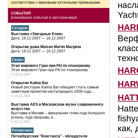
соответствии с мировыми яхтенными премьерами.
насл
Yacht
СОБЫТИЯ
Ближайшие события в светском мире
HAR
Сегодня:
Выставка «Звездные Елки»
Верф
Дата:
18.12.2007 — 18.12.2007
клас
Открытие дома Maison Martin Margiela
Дата:
18.12.2007 — 18.12.2007
техн
Скоро:
Этап мирового Гран-при FAI по планеризму
HAR
Этап мирового Гран-при FAI по планеризму
// 19.12.2007
HAR
Открытие Kalina Bar
Новый ресторан Kalina Bar обещает стать самым
заметным проектом наступающего 2008 года....
HAT
// 19.12.2007
Выставка AES в Московском музее современного
Hatte
искусства
Выставка в Москве – финальная точка года большого
fish
успеха, года прорыва, и...
// 20.12.2007
как, 
Репортажи:
Петербургская "Константа" - обладатели