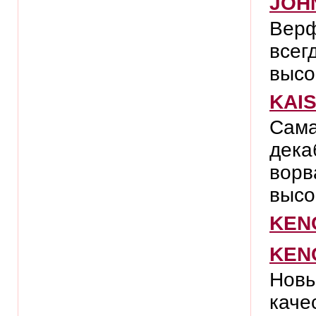
JOH
Верф
всег
высо
KAI
Сама
дека
ворв
высо
KEN
KEN
Новы
каче