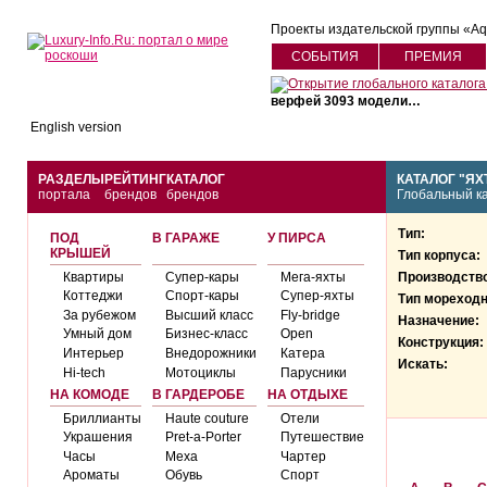
Проекты издательской группы «Aqua
СОБЫТИЯ
ПРЕМИЯ
верфей 3093 модели…
English version
РАЗДЕЛЫ
РЕЙТИНГ
КАТАЛОГ
КАТАЛОГ "ЯХ
портала
брендов
брендов
Глобальный ка
Тип:
ПОД
В ГАРАЖЕ
У ПИРСА
КРЫШЕЙ
Тип корпуса:
Квартиры
Супер-кары
Мега-яхты
Производств
Коттеджи
Спорт-кары
Супер-яхты
Тип мореходн
За рубежом
Высший класс
Fly-bridge
Назначение:
Умный дом
Бизнес-класс
Open
Конструкция:
Интерьер
Внедорожники
Катера
Искать:
Hi-tech
Мотоциклы
Парусники
НА КОМОДЕ
В ГАРДЕРОБЕ
НА ОТДЫХЕ
Бриллианты
Haute couture
Отели
Украшения
Pret-а-Porter
Путешествие
Часы
Меха
Чартер
Ароматы
Обувь
Спорт