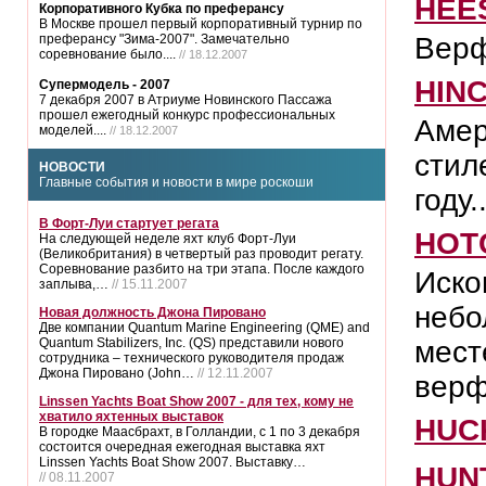
HEE
Корпоративного Кубка по преферансу
В Москве прошел первый корпоративный турнир по
преферансу "Зима-2007". Замечательно
Веpф
соревнование было....
// 18.12.2007
HIN
Супермодель - 2007
7 декабря 2007 в Атриуме Новинского Пассажа
прошел ежегодный конкурс профессиональных
Амер
моделей....
// 18.12.2007
стил
НОВОСТИ
Главные события и новости в мире роскоши
году..
В Форт-Луи стартует регата
HOT
На следующей неделе яхт клуб Форт-Луи
(Великобритания) в четвертый раз проводит регату.
Соревнование разбито на три этапа. После каждого
Иско
заплыва,…
// 15.11.2007
небо
Новая должность Джона Пировано
Две компании Quantum Marine Engineering (QME) and
Quantum Stabilizers, Inc. (QS) представили нового
мест
сотрудника – технического руководителя продаж
Джона Пировано (John…
// 12.11.2007
верф
Linssen Yachts Boat Show 2007 - для тех, кому не
хватило яхтенных выставок
HUC
В городке Маасбрахт, в Голландии, с 1 по 3 декабря
состоится очередная ежегодная выставка яхт
Linssen Yachts Boat Show 2007. Выставку…
HUN
// 08.11.2007