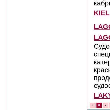
кабри
KIEL
LAG
LAG
Судо
спец
кате
крас
прод
судо
LAK
«
6
7