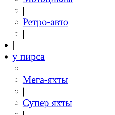
|
Ретро-авто
|
|
у пирса
Мега-яхты
|
Супер яхты
|