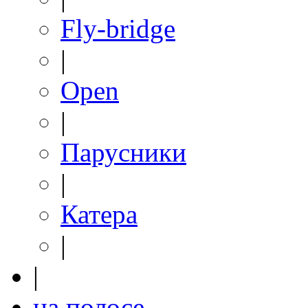
Fly-bridge
|
Open
|
Парусники
|
Катера
|
|
на полосе