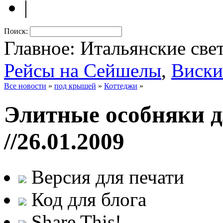
|
Поиск:
Главное: Итальянские све
Рейсы на Сейшелы
,
Виски
Все новости
»
под крышей
»
Коттеджи
»
Элитные особняки д
//26.01.2009
Версия для печати
Код для блога
Share This!