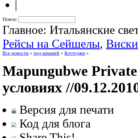
|
Поиск:
Главное: Итальянские све
Рейсы на Сейшелы
,
Виски
Все новости
»
под крышей
»
Коттеджи
»
Mapungubwe Private 
условиях
//09.12.201
Версия для печати
Код для блога
Share This!