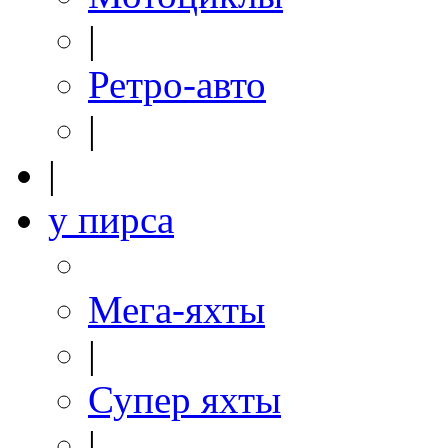
|
Ретро-авто
|
|
у пирса
Мега-яхты
|
Супер яхты
|