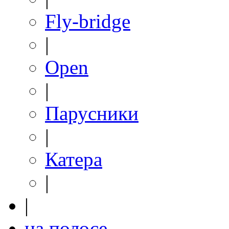
Fly-bridge
|
Open
|
Парусники
|
Катера
|
|
на полосе