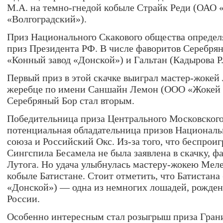
М.А. на темно-гнедой кобыле Страйк Реди (ОАО 
«Волгоградский»).
Приз Национального Скакового общества определ
приз Президента РФ. В числе фаворитов Серебря
«Конный завод «Донской») и Гальтан (Кадырова Р.
Первый приз в этой скачке выиграл мастер-жокей 
жеребце по имени Саншайн Лемон (ООО «Жокей 
Серебряный Бор стал вторым.
Победительница приза Центрального Московског
потенциальная обладательница призов Националь
союза и Российский Окс. Из-за того, что беспрои
Сингспила Бесамела не была заявлена в скачку, ф
Лутога. Но удача улыбнулась мастеру-жокею Меле
кобыле Батистане. Стоит отметить, что Батистан
«Донской») — одна из немногих лошадей, рожде
России.
Особенно интересным стал розыгрыш приза Гранит