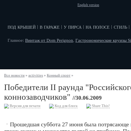
English version
под крышей
в гараже
у пирса
на полосе
стиль
|
|
|
|
|
Главное:
Винтаж от Dom Perignon
,
Гастрономические круизы Si
Все новости
»
activities
»
Конный спорт
»
Победители II раунда "Российског
коннозаводчиков"
//30.06.2009
Версия для печати
Код для блога
Share This!
Прошедшая суббота 27 июня была потрясающе 