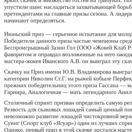
ярких скачек и множество гостей на трибунах. По
упустили шанс насладиться захватывающей борь
претендентами на главные призы сезона. А лидер
начинают определяться.
Июньский приз — серьезное испытание для моло
Победители данного приза частые чемпионы сред
Беспроигрышный Зазин Гол (ООО «Жокей Клаб Рэ
фаворитом и оправдал возложенные на него ожид
мастера-жокея Иванского А.В. он выиграл эту скач
Скачку на Приз имени Ю.В. Владимирова выигра
категории Николин Ст.Г. на рыжей кобыле Перфек
прежних победительниц этого приза Гассана — м
Гарнира, Аналогичная — мать легендарного Анил
Столичный спринт призван определить самую рез
Резвость для скаковых лошадей самый ценный пока
невозможно развитие лошадей чистокровной верх
Суинг (Спорт клуб «Ягуар») один из лучших спри
Однако, первый приз в этой скачке достался мас