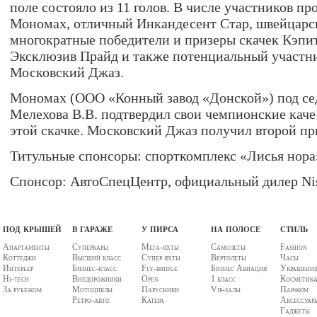
поле состояло из 11 голов. В числе участников п
Мономах, отличный Инкандесент Стар, швейцарс
многократные победители и призеры скачек Кэпи
Эксклюзив Прайд и также потенциальный участни
Московский Джаз.
Мономах (ООО «Конный завод «Донской») под се
Мелехова В.В. подтвердил свои чемпионские каче
этой скачке. Московский Джаз получил второй пр
Титульные спонсоры: спорткомплекс «Лисья нора»
Спонсор: АвтоСпецЦентр, официальный дилер Ni
под крышей
в гараже
у пирса
на полосе
стиль
Апартаменты
Суперкары
Мега-яхты
Самолеты
Fashion
Коттеджи
Высший класс
Супер яхты
Вертолеты
Часы
Интерьер
Бизнес-класс
Fly-bridge
Бизнес Авиация
Украшени
Hi-tech
Внедорожники
Open
1 класс
Косметик
За рубежом
Мотоциклы
Парусники
Vip-залы
Парфюм
Ретро-авто
Катера
Аксессуар
Гаджеты