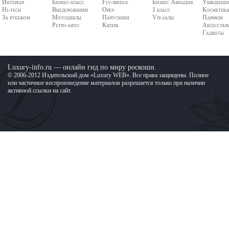
Интерьер
Бизнес-класс
Fly-bridge
Бизнес Авиация
Украшени
Hi-tech
Внедорожники
Open
1 класс
Косметик
За рубежом
Мотоциклы
Парусники
Vip-залы
Парфюм
Ретро-авто
Катера
Аксессуар
Гаджеты
Luxury-info.ru — онлайн гид по миру роскоши.
© 2006-2012 Издательский дом «Luxury WEB». Все права защищены. Полное
или частичное воспроизведение материалов разрешается только при наличии
активной ссылки на сайт.