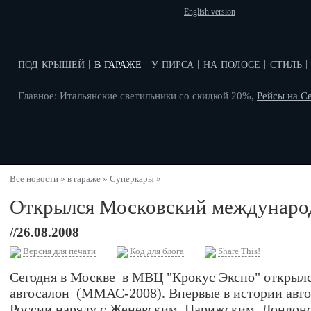
English version
под крышей
в гараже
у пирса
на полосе
стиль
|
|
|
|
|
Главное: Итальянские светильники со скидкой 20%,
Рейсы на С
Все новости
»
в гараже
»
Суперкары
»
Открылся Московский междунаро
//26.08.2008
Версия для печати
Код для блога
Share This!
Сегодня в Москве в МВЦ "Крокус Экспо" открыл
автосалон (ММАС-2008). Впервые в истории авт
России наряду с Женевским, Парижским, Лондон