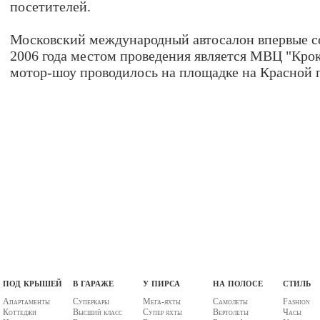
посетителей.
Московский международный автосалон впервые сос
2006 года местом проведения является МВЦ "Крок
мотор-шоу проводилось на площадке на Красной 
под крышей
в гараже
у пирса
на полосе
стиль
Апартаменты
Суперкары
Мега-яхты
Самолеты
Fashion
Коттеджи
Высший класс
Супер яхты
Вертолеты
Часы