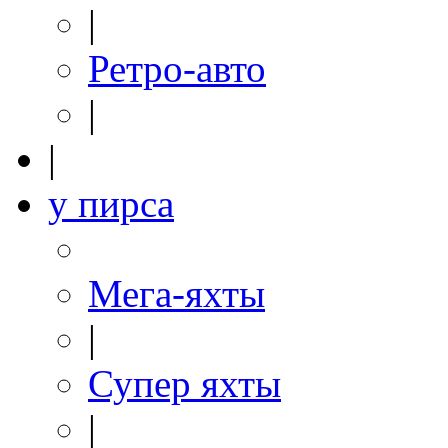
|
Ретро-авто
|
|
у пирса
Мега-яхты
|
Супер яхты
|