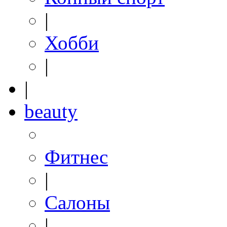
|
Хобби
|
|
beauty
Фитнес
|
Салоны
|