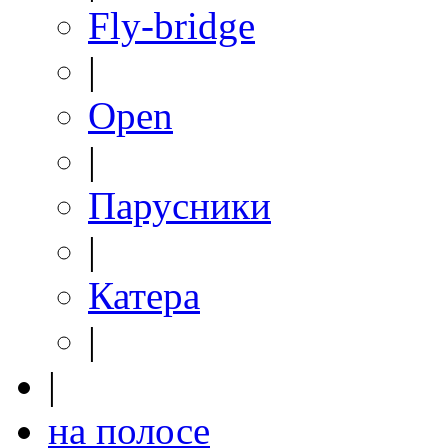
Fly-bridge
|
Open
|
Парусники
|
Катера
|
|
на полосе