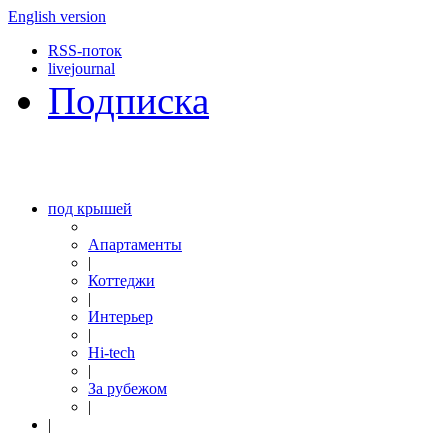
English version
RSS-поток
livejournal
Подписка
под крышей
Апартаменты
|
Коттеджи
|
Интерьер
|
Hi-tech
|
За рубежом
|
|