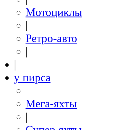
Мотоциклы
|
Ретро-авто
|
|
у пирса
Мега-яхты
|
Супер яхты