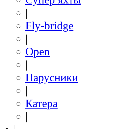
|
Fly-bridge
|
Open
|
Парусники
|
Катера
|