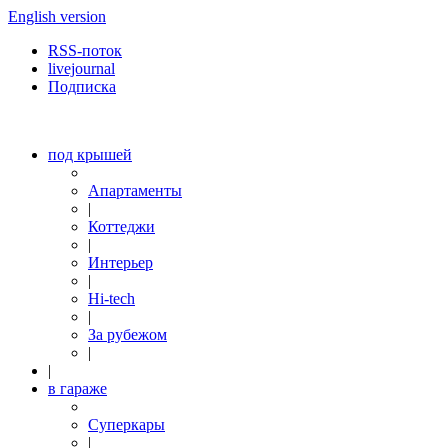
English version
RSS-поток
livejournal
Подписка
под крышей
Апартаменты
|
Коттеджи
|
Интерьер
|
Hi-tech
|
За рубежом
|
|
в гараже
Суперкары
|