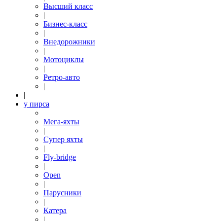
Высший класс
|
Бизнес-класс
|
Внедорожники
|
Мотоциклы
|
Ретро-авто
|
|
у пирса
Мега-яхты
|
Супер яхты
|
Fly-bridge
|
Open
|
Парусники
|
Катера
|