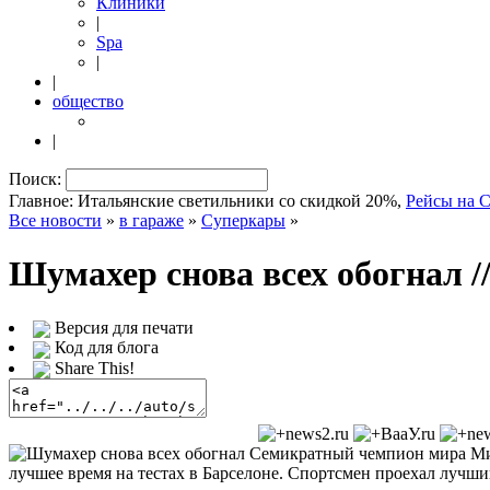
Клиники
|
Spa
|
|
общество
|
Поиск:
Главное: Итальянские светильники со скидкой 20%,
Рейсы на 
Все новости
»
в гараже
»
Суперкары
»
Шумахер снова всех обогнал
/
Версия для печати
Код для блога
Share This!
Семикратный чемпион мира Миха
лучшее время на тестах в Барселоне. Спортсмен проехал лучший