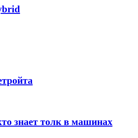
brid
етройта
 кто знает толк в машинах