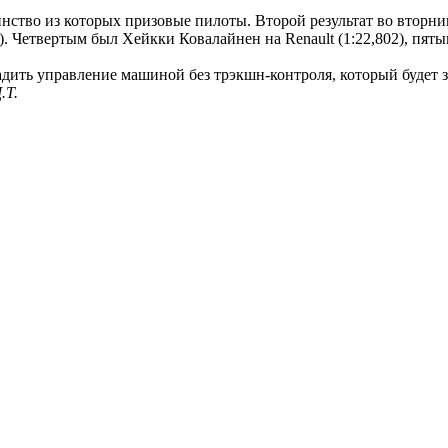
во из которых призовые пилоты. Второй результат во вторник по
7). Четвертым был Хейкки Ковалайнен на Renault (1:22,802), пят
аладить управление машиной без трэкшн-контроля, который буде
.Т.