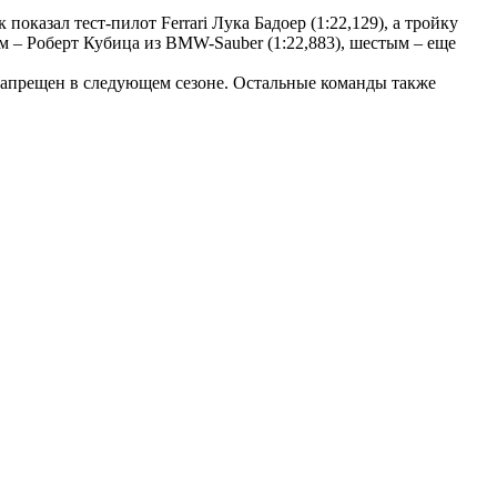
казал тест-пилот Ferrari Лука Бадоер (1:22,129), а тройку
ым – Роберт Кубица из BMW-Sauber (1:22,883), шестым – еще
т запрещен в следующем сезоне. Остальные команды также