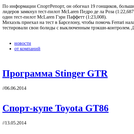
По информации СпортРепорт, он обогнал 19 гонщиков, большинст
лидеров замкнул тест-пилот McLaren Педро де ла Роза (1:22,68
один тест-пилот McLaren Гэри Паффетт (1:23,008).
Михаэль приехал на тест в Барселону, чтобы помочь Ferrari н
тестировали свои болиды с выключенным трэкшн-контролем.
Д
новости
от компаний
Программа Stinger GTR
//06.06.2014
Cпорт-купе Toyota GT86
//13.05.2014