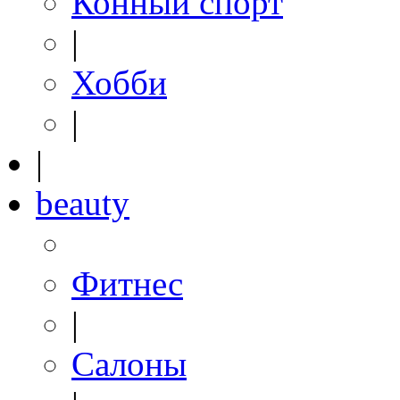
Конный спорт
|
Хобби
|
|
beauty
Фитнес
|
Салоны