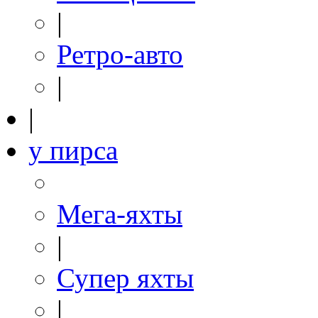
|
Ретро-авто
|
|
у пирса
Мега-яхты
|
Супер яхты
|