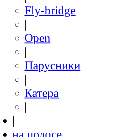
Fly-bridge
|
Open
|
Парусники
|
Катера
|
|
на полосе