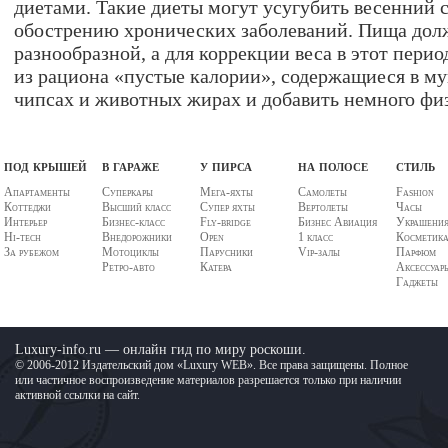
диетами. Такие диеты могут усугубить весенний с
обострению хронических заболеваний. Пища дол
разнообразной, а для коррекции веса в этот пери
из рациона «пустые калории», содержащиеся в мук
чипсах и животных жирах и добавить немного фи
под крышей
в гараже
у пирса
на полосе
стиль
Апартаменты
Суперкары
Мега-яхты
Самолеты
Fashion
Коттеджи
Высший класс
Супер яхты
Вертолеты
Часы
Интерьер
Бизнес-класс
Fly-bridge
Бизнес Авиация
Украшени
Hi-tech
Внедорожники
Open
1 класс
Косметик
За рубежом
Мотоциклы
Парусники
Vip-залы
Парфюм
Ретро-авто
Катера
Аксессуар
Гаджеты
Luxury-info.ru — онлайн гид по миру роскоши.
© 2006-2012 Издательский дом «Luxury WEB». Все права защищены. Полное
или частичное воспроизведение материалов разрешается только при наличии
активной ссылки на сайт.