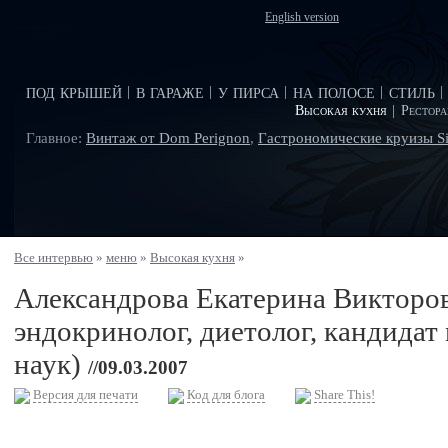
English version
под крышей
в гараже
у пирса
на полосе
стиль
|
|
|
|
|
Высокая кухня
|
Рестор
Главное:
Винтаж от Dom Perignon
,
Гастрономические круизы Si
Все интервью
»
меню
»
Высокая кухня
»
Александрова Екатерина Викторов
эндокринолог, диетолог, кандида
наук)
//09.03.2007
Версия для печати
Код для блога
Share This!