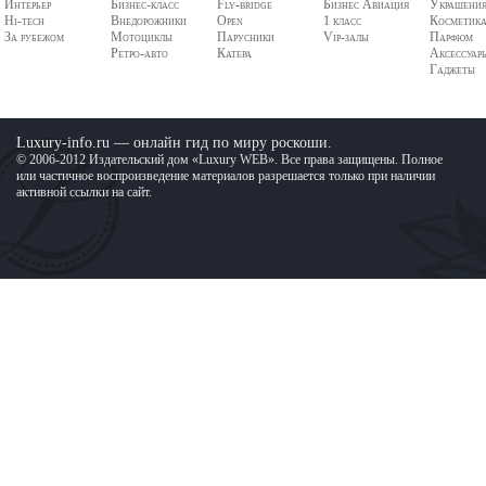
Интерьер
Бизнес-класс
Fly-bridge
Бизнес Авиация
Украшени
Hi-tech
Внедорожники
Open
1 класс
Косметик
За рубежом
Мотоциклы
Парусники
Vip-залы
Парфюм
Ретро-авто
Катера
Аксессуар
Гаджеты
Luxury-info.ru — онлайн гид по миру роскоши.
© 2006-2012 Издательский дом «Luxury WEB». Все права защищены. Полное
или частичное воспроизведение материалов разрешается только при наличии
активной ссылки на сайт.