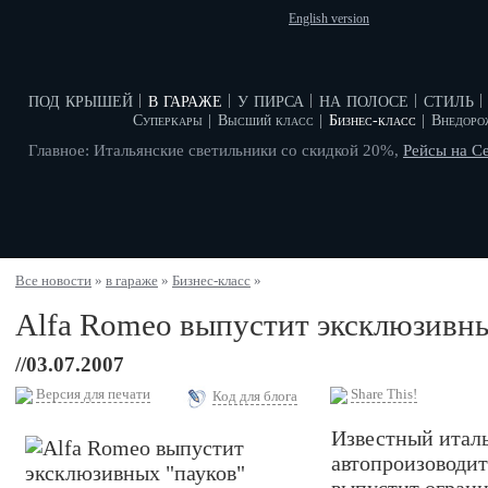
English version
под крышей
в гараже
у пирса
на полосе
стиль
|
|
|
|
|
Суперкары
|
Высший класс
|
Бизнес-класс
|
Внедоро
Главное: Итальянские светильники со скидкой 20%,
Рейсы на С
Все новости
»
в гараже
»
Бизнес-класс
»
Alfa Romeo выпустит эксклюзивны
//03.07.2007
Версия для печати
Share This!
Код для блога
Известный итал
автопроизоводит