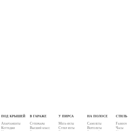
под крышей
в гараже
у пирса
на полосе
стиль
Апартаменты
Суперкары
Мега-яхты
Самолеты
Fashion
Коттеджи
Высший класс
Супер яхты
Вертолеты
Часы