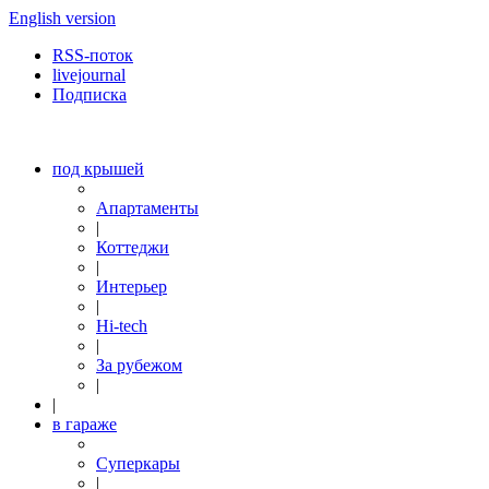
English version
RSS-поток
livejournal
Подписка
под крышей
Апартаменты
|
Коттеджи
|
Интерьер
|
Hi-tech
|
За рубежом
|
|
в гараже
Суперкары
|