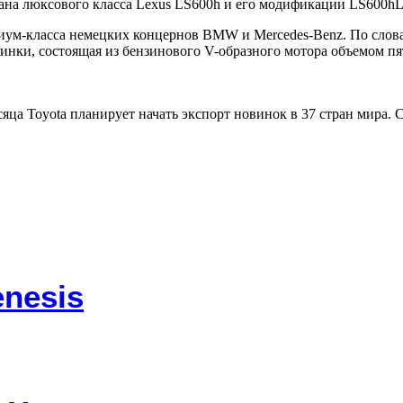
дана люксового класса Lexus LS600h и его модификации LS600hL
иум-класса немецких концернов BMW и Mercedes-Benz. По слова
инки, состоящая из бензинового V-образного мотора объемом пят
яца Toyota планирует начать экспорт новинок в 37 стран мира. 
nesis