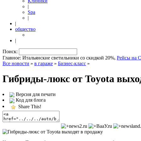
Клиники
|
Spa
|
|
общество
|
Поиск:
Главное: Итальянские светильники со скидкой 20%,
Рейсы на 
Все новости
»
в гараже
»
Бизнес-класс
»
Гибриды-люкс от Toyota выхо
Версия для печати
Код для блога
Share This!