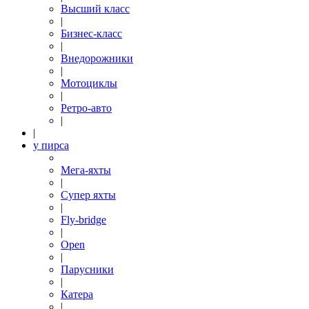
Высший класс
|
Бизнес-класс
|
Внедорожники
|
Мотоциклы
|
Ретро-авто
|
|
у пирса
Мега-яхты
|
Супер яхты
|
Fly-bridge
|
Open
|
Парусники
|
Катера
|