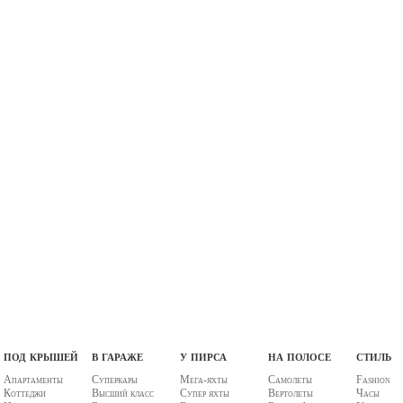
под крышей
в гараже
у пирса
на полосе
стиль
Апартаменты
Суперкары
Мега-яхты
Самолеты
Fashion
Коттеджи
Высший класс
Супер яхты
Вертолеты
Часы