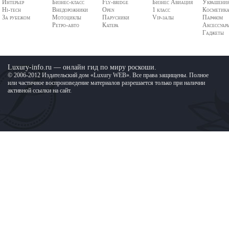
Интерьер
Бизнес-класс
Fly-bridge
Бизнес Авиация
Украшени
Hi-tech
Внедорожники
Open
1 класс
Косметик
За рубежом
Мотоциклы
Парусники
Vip-залы
Парфюм
Ретро-авто
Катера
Аксессуар
Гаджеты
Luxury-info.ru — онлайн гид по миру роскоши.
© 2006-2012 Издательский дом «Luxury WEB». Все права защищены. Полное
или частичное воспроизведение материалов разрешается только при наличии
активной ссылки на сайт.