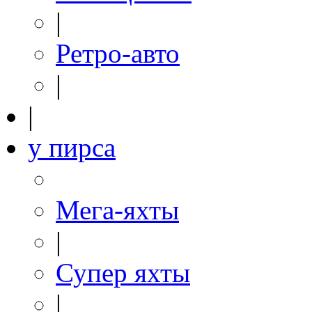
|
Ретро-авто
|
|
у пирса
Мега-яхты
|
Супер яхты
|