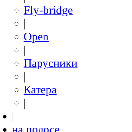
Fly-bridge
|
Open
|
Парусники
|
Катера
|
|
на полосе