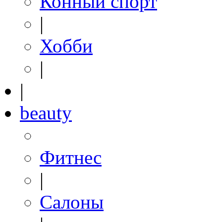
Конный спорт
|
Хобби
|
|
beauty
Фитнес
|
Салоны