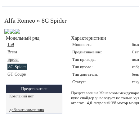
»
Alfa Romeo
8C Spider
Модельный ряд
Характеристики
159
Мощность:
боле
Brera
Предназначение:
Ста
Spider
Тип привода:
пол
8C Spider
Тип кузова:
каб
GT Coupe
Тип двигателя:
бен
Статус:
тек
Представители
Представлен на Женевском междунаро
Компаний нет
купе спайдер унаследует не только ку
агрегат - 4,6-литровый V8 мотор мощн
добавить компанию