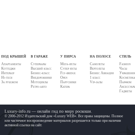
под крышей
в гараже
у пирса
на полосе
стиль
Апартаменты
Суперкары
Мега-яхты
Самолеты
Fashion
Коттеджи
Высший класс
Супер яхты
Вертолеты
Часы
Интерьер
Бизнес-класс
Fly-bridge
Бизнес Авиация
Украшени
Hi-tech
Внедорожники
Open
1 класс
Косметик
За рубежом
Мотоциклы
Парусники
Vip-залы
Парфюм
Ретро-авто
Катера
Аксессуар
Гаджеты
Luxury-info.ru — онлайн гид по миру роскоши.
© 2006-2012 Издательский дом «Luxury WEB». Все права защищены. Полное
или частичное воспроизведение материалов разрешается только при наличии
активной ссылки на сайт.