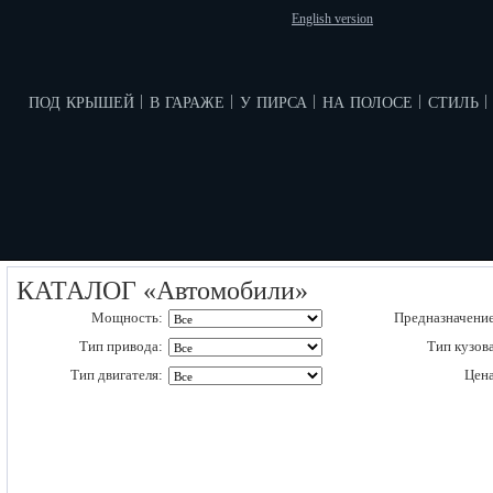
English version
под крышей
в гараже
у пирса
на полосе
стиль
|
|
|
|
|
КАТАЛОГ «Автомобили»
Мощность:
Предназначение
Тип привода:
Тип кузова
Тип двигателя:
Цена