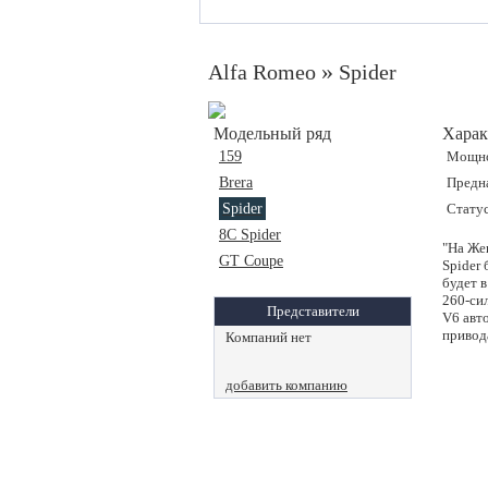
»
Alfa Romeo
Spider
Модельный ряд
Харак
159
Мощно
Brera
Предн
Spider
Статус
8C Spider
"На Же
GT Coupe
Spider
будет 
260-си
Представители
V6 авт
привода
Компаний нет
добавить компанию