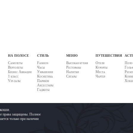
на полосе
стиль
меню
путешествия
acti
Самолеты
Fashion
Высокая кухня
Отели
Поло
Вертолеты
Часы
Рестораны
Курорты
Голь
Бизнес Авиация
Украшения
Напитки
Места
Регат
1 класс
Косметика
Сигары
Чартер
Конны
Vip-залы
Парфюм
Хобб
Аксессуары
Гаджеты
скоши.
се права защищены. Полное
ается только при наличии