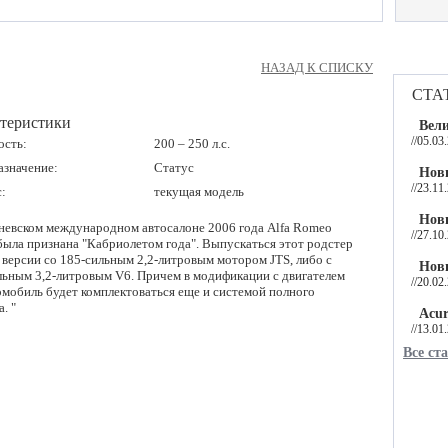
НАЗАД К СПИСКУ
ста
теристики
Вели
//05.03
сть:
200 – 250 л.с.
азначение:
Статус
Нов
//23.11
:
текущая модель
Нов
невском международном автосалоне 2006 года Alfa Romeo
//27.10
 была признана "Кабриолетом года". Выпускаться этот родстер
в версии со 185-сильным 2,2-литровым мотором JTS, либо с
Нов
льным 3,2-литровым V6. Причем в модификации с двигателем
//20.02
омобиль будет комплектоваться еще и системой полного
. "
Acur
//13.01
Все ст