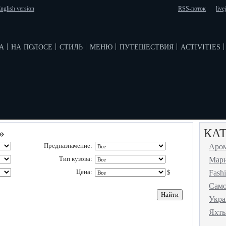
nglish version
RSS-поток
live
а
на полосе
стиль
меню
путешествия
activities
|
|
|
|
|
|
»
КА
Предназначение:
Аро
Тип кузова:
Мар
Цена:
$
Fash
Сам
Укр
Яхт