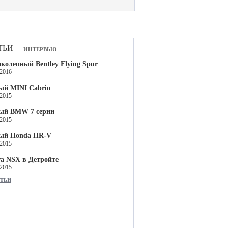
тьи
интервью
колепный Bentley Flying Spur
.2016
ый MINI Cabrio
.2015
ый BMW 7 серии
.2015
ый Honda HR-V
.2015
a NSX в Детройте
.2015
атьи