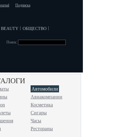
journal
Подписка
beauty
общество
|
|
Поиск:
ТАЛОГИ
маты
Автомобили
ины
Авиакомпании
ion
Косметика
олеты
Сигары
ашения
Часы
ы
Рестораны