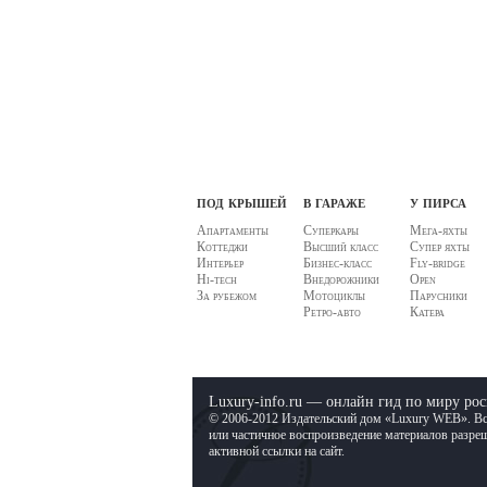
под крышей
в гараже
у пирса
Апартаменты
Суперкары
Мега-яхты
Коттеджи
Высший класс
Супер яхты
Интерьер
Бизнес-класс
Fly-bridge
Hi-tech
Внедорожники
Open
За рубежом
Мотоциклы
Парусники
Ретро-авто
Катера
Luxury-info.ru — онлайн гид по миру ро
© 2006-2012 Издательский дом «Luxury WEB». В
или частичное воспроизведение материалов разреш
активной ссылки на сайт.