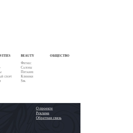
vities
beauty
общество
Фитнес
ф
Салоны
ы
Питание
й спорт
Клиники
и
Spa
О проекте
Реклама
Обратная связь