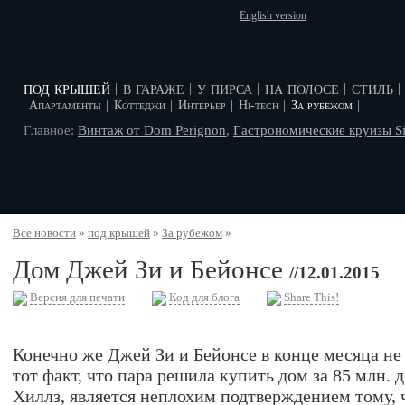
English version
под крышей
в гараже
у пирса
на полосе
стиль
|
|
|
|
|
Апартаменты
|
Коттеджи
|
Интерьер
|
Hi-tech
|
За рубежом
|
Главное:
Винтаж от Dom Perignon
,
Гастрономические круизы Si
Все новости
»
под крышей
»
За рубежом
»
Дом Джей Зи и Бейонсе
//12.01.2015
Версия для печати
Код для блога
Share This!
Конечно же Джей Зи и Бейонсе в конце месяца не
тот факт, что пара решила купить дом за 85 млн. 
Хиллз, является неплохим подтверждением тому, ч