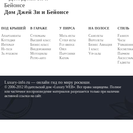
Дом Джей Зи и Бейонсе
под крышей
в гараже
у пирса
на полосе
стиль
Апартаменты
Суперкары
Мега-яхты
Самолеты
Fashion
Коттеджи
Высший класс
Супер яхты
Вертолеты
Часы
Интерьер
Бизнес-класс
Fly-bridge
Бизнес Авиация
Украшени
Hi-tech
Внедорожники
Open
1 класс
Косметик
За рубежом
Мотоциклы
Парусники
Vip-залы
Парфюм
Ретро-авто
Катера
Аксессуар
Гаджеты
Luxury-info.ru — онлайн гид по миру роскоши.
© 2006-2012 Издательский дом «Luxury WEB». Все права защищены. Полное
или частичное воспроизведение материалов разрешается только при наличии
активной ссылки на сайт.