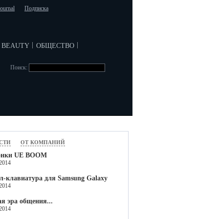
journal
Подписка
beauty
общество
|
|
Поиск:
сти
от компаний
онки UE BOOM
.2014
л-клавиатура для Samsung Galaxy
.2014
я эра общения...
.2014