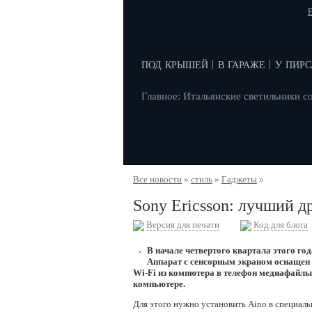
E
под крышей
в гараже
у пирс
|
|
Главное: Итальянские светильники с
Все новости
»
стиль
»
Гаджеты
»
Sony Ericsson: лучший 
Версия для печати
Код для блога
В начале четвертого квартала этого го
Аппарат с сенсорным экраном оснащен 
Wi-Fi из компютера в телефон медиафайлы
компьютере.
Для этого нужно установить Aino в специаль