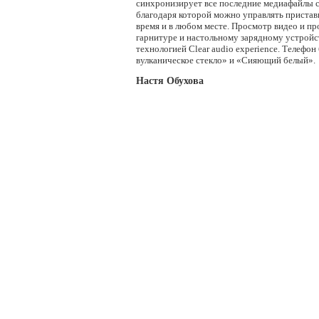
синхронизирует все последние медиафайлы с
благодаря которой можно управлять приставк
время и в любом месте. Просмотр видео и 
гарнитуре и настольному зарядному устройс
технологией Clear audio experience. Телефо
вулканическое стекло» и «Сияющий белый».
Настя Обухова