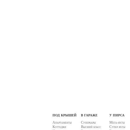
под крышей
в гараже
у пирса
Апартаменты
Суперкары
Мега-яхты
Коттеджи
Высший класс
Супер яхты