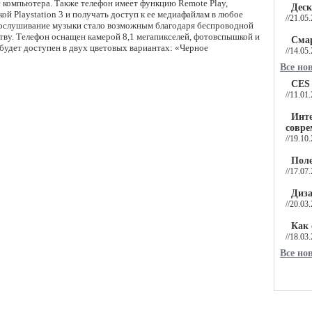
 компьютера. Также телефон имеет функцию Remote Play,
Деск
ой Playstation 3 и получать доступ к ее медиафайлам в любое
//21.05
прослушивание музыки стало возможным благодаря беспроводной
тву. Телефон оснащен камерой 8,1 мегапикселей, фотовспышкой и
Смар
н будет доступен в двух цветовых вариантах: «Черное
//14.05
Все но
CES 
//11.01
Инте
совре
//19.10
Поле
//17.07
Диза
//20.03
Как 
//18.03
Все но