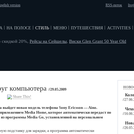
nglish version
RSS-поток
live
а
на полосе
стиль
меню
путешествия
activities
|
|
|
|
|
|
о скидкой 20%,
Рейсы на Сейшелы
,
Виски Glen Grant 50 Year Old
ново
друг компьютера
//29.05.2009
Кол
Share This!
//27.06
да выйдет новая модель телефона Sony Ericsson — Aino.
Чехо
приложением Media Home, которое автоматически передаст по
//16.06
 из программы Media Go, установленной на персональном
Нова
//26.05
ную подставку для зарядки, а программа автоматически