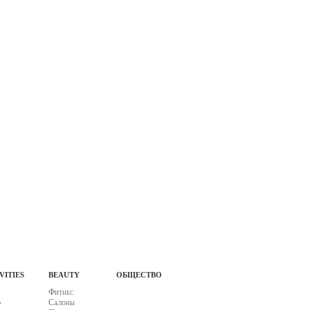
vities
beauty
общество
Фитнес
ф
Салоны