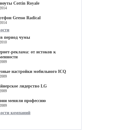
ноуты Cottin Royale
.2014
тфон Gresso Radical
.2014
вости
в период чумы
.2010
рнет-реклама: от истоков к
менности
.2009
зные настройки мобильного ICQ
.2009
йнерское лидерство LG
.2009
они меняли профессию
.2009
вости компаний