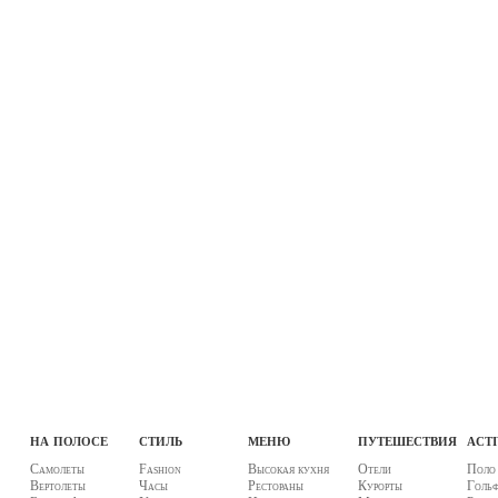
на полосе
стиль
меню
путешествия
acti
Самолеты
Fashion
Высокая кухня
Отели
Поло
Вертолеты
Часы
Рестораны
Курорты
Голь