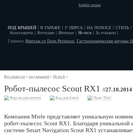
English version
под крышей
в гараже
у пирса
на полосе
стиль
|
|
|
|
|
Апартаменты
|
Коттеджи
|
Интерьер
|
Hi-tech
|
За рубежом
|
Главное:
Винтаж от Dom Perignon
,
Гастрономические круизы Si
Все новости
»
под крышей
»
Hi-tech
»
Робот-пылесос Scout RX1
//27.10.2014
Версия для печати
Код для блога
Share This!
Компания Miele представляет уникальную новинк
робот-пылесос Scout RX1. Благодаря уникальной
системе Smart Navigation Scout RX1 устанавлива