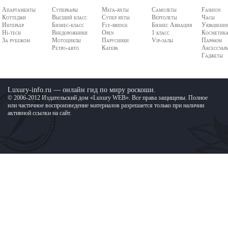
Апартаменты
Суперкары
Мега-яхты
Самолеты
Fashion
Коттеджи
Высший класс
Супер яхты
Вертолеты
Часы
Интерьер
Бизнес-класс
Fly-bridge
Бизнес Авиация
Украшени
Hi-tech
Внедорожники
Open
1 класс
Косметик
За рубежом
Мотоциклы
Парусники
Vip-залы
Парфюм
Ретро-авто
Катера
Аксессуар
Гаджеты
Luxury-info.ru — онлайн гид по миру роскоши.
© 2006-2012 Издательский дом «Luxury WEB». Все права защищены. Полное
или частичное воспроизведение материалов разрешается только при наличии
активной ссылки на сайт.