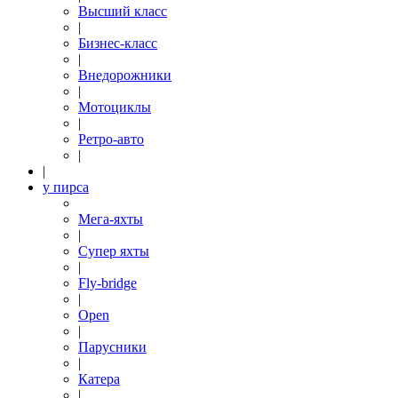
Высший класс
|
Бизнес-класс
|
Внедорожники
|
Мотоциклы
|
Ретро-авто
|
|
у пирса
Мега-яхты
|
Супер яхты
|
Fly-bridge
|
Open
|
Парусники
|
Катера
|