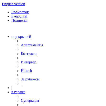
English version
RSS-поток
livejournal
Подписка
под крышей
Апартаменты
|
Коттеджи
|
Интерьер
|
Hi-tech
|
За рубежом
|
|
в гараже
Суперкары
|