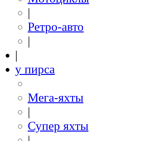
|
Ретро-авто
|
|
у пирса
Мега-яхты
|
Супер яхты
|