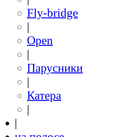
Fly-bridge
|
Open
|
Парусники
|
Катера
|
|
на полосе