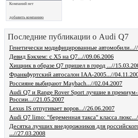
Компаний нет
добавить компанию
Последние публикации о Audi Q7
Генетически модифицированные автомобили...//
Девид Бэкхем: с X5 на Q7...//09.06.2006
Хищник в образе Q7 пришел в город ...//15.03.20
Франкфуртский автосалон IAA-2005...//04.11.20
Россияне выбирают Maybach...//02.04.2007
Audi Q7 и Range Rover Sport лучшие в премиум-
России...//21.05.2007
Lexus IS отпугивает воров...//26.06.2007
Audi Q7 limo: "беременная такса" класса люкс...
Десятка лучших внедорожников для российског
...//27.03.2008