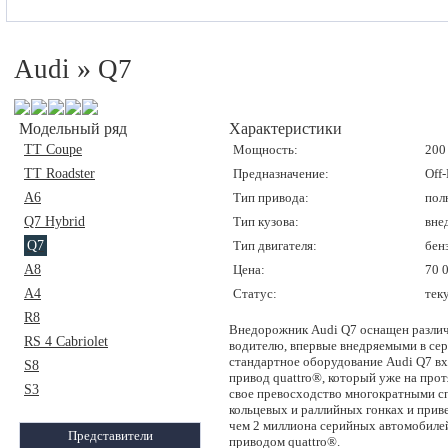
»
Audi
Q7
Модельный ряд
Характеристики
TT Coupe
Мощность:
200 
TT Roadster
Предназначение:
Off
A6
Тип привода:
пол
Q7 Hybrid
Тип кузова:
вне
Q7
Тип двигателя:
бен
A8
Цена:
70 
A4
Статус:
тек
R8
Внедорожник Audi Q7 оснащен разли
RS 4 Cabriolet
водителю, впервые внедряемыми в сер
стандартное оборудование Audi Q7 в
S8
привод quattro®, который уже на про
S3
свое превосходство многократными с
кольцевых и раллийных гонках и прив
чем 2 миллиона серийных автомобил
Представители
приводом quattro®.