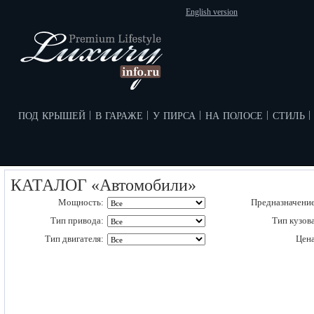
English version
под крышей
в гараже
у пирса
на полосе
стиль
|
|
|
|
|
КАТАЛОГ «Автомобили»
Мощность:
Предназначение
Тип привода:
Тип кузова
Тип двигателя:
Цена