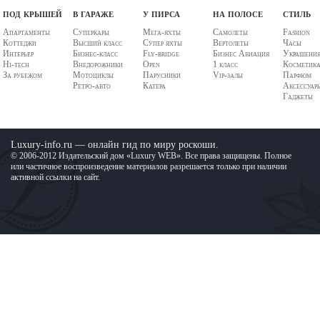
под крышей
в гараже
у пирса
на полосе
стиль
Апартаменты
Суперкары
Мега-яхты
Самолеты
Fashion
Коттеджи
Высший класс
Супер яхты
Вертолеты
Часы
Интерьер
Бизнес-класс
Fly-bridge
Бизнес Авиация
Украшени
Hi-tech
Внедорожники
Open
1 класс
Косметик
За рубежом
Мотоциклы
Парусники
Vip-залы
Парфюм
Ретро-авто
Катера
Аксессуар
Гаджеты
Luxury-info.ru — онлайн гид по миру роскоши.
© 2006-2012 Издательский дом «Luxury WEB». Все права защищены. Полное
или частичное воспроизведение материалов разрешается только при наличии
активной ссылки на сайт.