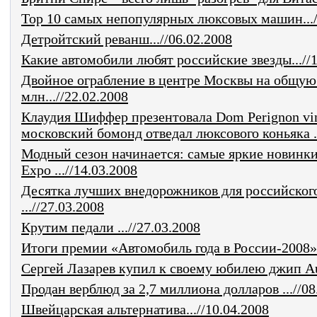
Top 10 самых непопулярных люксовых машин.../
Детройтский реванш...//06.02.2008
Какие автомобили любят российские звезды...//1
Двойное ограбление в центре Москвы на общую
млн...//22.02.2008
Клаудия Шиффер презентовала Dom Perignon vin
московский бомонд отведал люксового коньяка ..
Модный сезон начинается: самые яркие новинк
Expо ...//14.03.2008
Десятка лучших внедорожников для российског
...//27.03.2008
Крутим педали ...//27.03.2008
Итоги премии «Автомобиль года в России-2008»..
Сергей Лазарев купил к своему юбилею джип Aud
Продан верблюд за 2,7 миллиона долларов ...//08
Швейцарская альтернатива...//10.04.2008