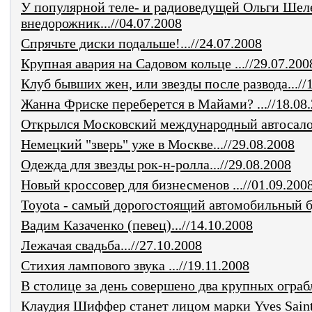
У популярной теле- и радиоведущей Ольги Шел
внедорожник...//04.07.2008
Спрячьте диски подальше!...//24.07.2008
Крупная авария на Садовом кольце ...//29.07.200
Клуб бывших жен, или звезды после развода...//
Жанна Фриске переберется в Майами? ...//18.08
Открылся Московский международный автосалон.
Немецкий "зверь" уже в Москве...//29.08.2008
Одежда для звезды рок-н-ролла...//29.08.2008
Новый кроссовер для бизнесменов ...//01.09.200
Toyota - самый дорогостоящий автомобильный бр
Вадим Казаченко (певец)...//14.10.2008
Лежачая свадьба...//27.10.2008
Стихия лампового звука ...//19.11.2008
В столице за день совершено два крупных ограбл
Клаудия Шиффер станет лицом марки Yves Saint