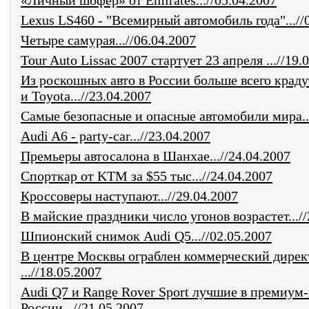
Lexus LS460 - "Всемирный автомобиль года"...//
Четыре самурая...//06.04.2007
Tour Auto Lissac 2007 стартует 23 апреля ...//19.
Из роскошных авто в России больше всего крад
и Toyota...//23.04.2007
Самые безопасные и опасные автомобили мира...
Audi A6 - party-car...//23.04.2007
Премьеры автосалона в Шанхае...//24.04.2007
Спорткар от KTM за $55 тыс...//24.04.2007
Кроссоверы наступают...//29.04.2007
В майские праздники число угонов возрастет...//
Шпионский снимок Audi Q5...//02.05.2007
В центре Москвы ограблен коммерческий дирек
...//18.05.2007
Audi Q7 и Range Rover Sport лучшие в премиум-
России...//21.05.2007