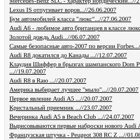
Mercedes-Benz SLC - характер нордический...//2
Lexus IS отпугивает воров...//26.06.2007
Бум автомобилей класса "люкс"...//27.06.2007
Audi A6 - любимое авто британцев в классе люкс.
Золотой дождь Audi...//06.07.2007
Самые безопасные авто-2007 по версии Forbes...
Audi R8 докатился до Канады ...//12.07.2007
Клаудия Шиффер в брызгах шампанского Dom P
...//19.07.2007
Audi R8 в Rаю ...//20.07.2007
Америка выбирает лучшее "мыло"...//20.07.2007
Первое явление Audi A5 ...//20.07.2007
Кристальный приемник ...//23.07.2007
Вечеринка Audi A5 в Beach Club ...//24.07.2007
Вырисовываются первые наброски нового Audi A7
Французская штучка - Peugeot 308 RC Z ...//01.0