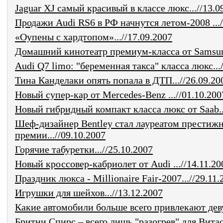
Jaguar XJ самый красивый в классе люкс...//13.0
Продажи Audi RS6 в РФ начнутся летом-2008 .../
«Оупены с хардтопом»...//17.09.2007
Домашний кинотеатр премиум-класса от Samsung
Audi Q7 limo: "беременная такса" класса люкс...
Тина Канделаки опять попала в ДТП...//26.09.20
Новый супер-кар от Mercedes-Benz ...//01.10.200
Новый гибридный компакт класса люкс от Saab...
Шеф-дизайнер Bentley стал лауреатом престиж
премии...//09.10.2007
Горячие табуретки...//25.10.2007
Новый кроссовер-кабриолет от Audi ...//14.11.20
Праздник люкса - Millionaire Fair-2007...//29.11.
Игрушки для шейхов...//13.12.2007
Какие автомобили больше всего привлекают деву
Бритни Спирс – всего лишь "разогрев" для Витаса