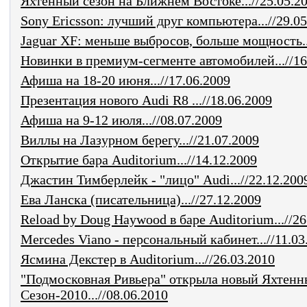
Яхтенный сезон на Ближнем Востоке...//25.05.2
Sony Ericsson: лучший друг компьютера...//29.0
Jaguar XF: меньше выбросов, больше мощность..
Новинки в премиум-сегменте автомобилей...//16
Афиша на 18-20 июня...//17.06.2009
Презентация нового Audi R8 ...//18.06.2009
Афиша на 9-12 июля...//08.07.2009
Виллы на Лазурном берегу...//21.07.2009
Открытие бара Auditorium...//14.12.2009
Джастин Тимберлейк - "лицо" Audi...//22.12.200
Ева Ланска (писательница)...//27.12.2009
Reload by Doug Haywood в баре Auditorium...//26
Mercedes Viano - персональный кабинет...//11.03
Ясмина Декстер в Auditorium...//26.03.2010
"Подмосковная Ривьера" открыла новый Яхтен
Сезон-2010...//08.06.2010