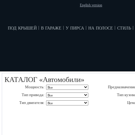
English version
под крышей
в гараже
у пирса
на полосе
стиль
|
|
|
|
|
КАТАЛОГ «Автомобили»
Мощность:
Предназначение
Тип привода:
Тип кузова
Тип двигателя:
Цена