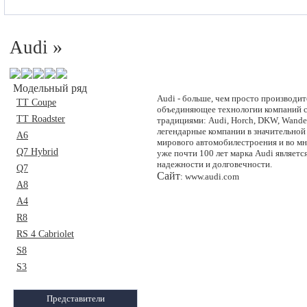
»
Audi
Модельный ряд
Audi - больше, чем просто производит
TT Coupe
объединяющее технологии компаний 
TT Roadster
традициями: Audi, Horch, DKW, Wande
легендарные компании в значительной
A6
мирового автомобилестроения и во мн
Q7 Hybrid
уже почти 100 лет марка Audi являетс
надежности и долговечности.
Q7
Сайт
: www.audi.com
A8
A4
R8
RS 4 Cabriolet
S8
S3
Представители