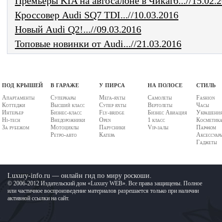
Премьеры KIA на автосалоне в Чикаго...//15.02.
Кроссовер Audi SQ7 TDI...//10.03.2016
Новый Audi Q2!...//09.03.2016
Топовые новинки от Audi...//21.03.2016
под крышей
в гараже
у пирса
на полосе
стиль
Апартаменты
Суперкары
Мега-яхты
Самолеты
Fashion
Коттеджи
Высший класс
Супер яхты
Вертолеты
Часы
Интерьер
Бизнес-класс
Fly-bridge
Бизнес Авиация
Украшени
Hi-tech
Внедорожники
Open
1 класс
Косметик
За рубежом
Мотоциклы
Парусники
Vip-залы
Парфюм
Ретро-авто
Катера
Аксессуар
Гаджеты
Luxury-info.ru — онлайн гид по миру роскоши.
© 2006-2012 Издательский дом «Luxury WEB». Все права защищены. Полное
или частичное воспроизведение материалов разрешается только при наличии
активной ссылки на сайт.