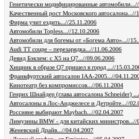
Генетически модифицированные автомобили...//
Качественный рост Московского автосалона...//1
Фирма учит ездить...//25.11.2006
Автомобили Topless...//12.10.2006
Автомобили для богемы от «Богема Авто»...//15.
Audi TT coupe – перезарядка...//11.06.2006
Девид Бэкхем: с X5 на Q7...//09.06.2006
Хищник в образе Q7 пришел в город ...//15.03.20
Франкфуртский автосалон IAA-2005...//04.11.20
Кинотеатр без компромиссов...//06.11.2004
Генрих Шнайдер (глава автосалона Schneider) ...
Автосалоны в Лос-Анджелесе и Детройте...//02.
Россияне выбирают Maybach...//02.04.2007
Лимузины BMW - для китайских министров...//0
Женевский Драйв...//04.04.2007
«Личный шофер» от Emirates...//05.04.2007