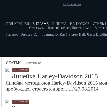
English version
под крышей
в гараже
у пирса
на полосе
стиль
|
|
|
|
|
Суперкары
|
Высший класс
|
Бизнес-класс
|
Внедоро
Главное:
Вилла в Сан-Франциско
,
Клуб Stereo Hall
,
Часы Breitli
статьи
интервью
мотоциклы
Линейка Harley-Davidson 2015
Линейка мотоциклов Harley-Davidson 2015 мод
пробуждает страсть к дороге ...//27.08.2014
мотоциклы