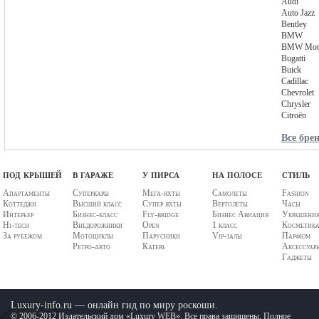
Audi
Auto Jazz
Bentley
BMW
BMW Moto
Bugatti
Buick
Cadillac
Chevrolet
Chrysler
Citroёn
Все бре
под крышей
в гараже
у пирса
на полосе
стиль
Апартаменты
Суперкары
Мега-яхты
Самолеты
Fashion
Коттеджи
Высший класс
Супер яхты
Вертолеты
Часы
Интерьер
Бизнес-класс
Fly-bridge
Бизнес Авиация
Украшени
Hi-tech
Внедорожники
Open
1 класс
Косметик
За рубежом
Мотоциклы
Парусники
Vip-залы
Парфюм
Ретро-авто
Катера
Аксессуар
Гаджеты
Luxury-info.ru — онлайн гид по миру роскоши.
© 2006-2012 Издательский дом «Luxury WEB». Все права защищены. Полное